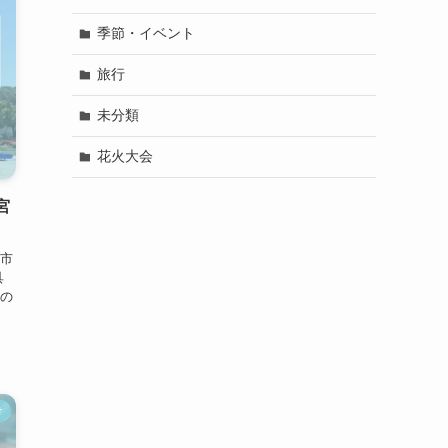
季節・イベント
旅行
未分類
花火大会
宮
市
具
の
け