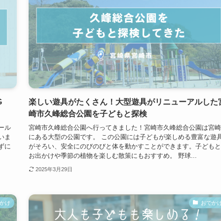
G
楽しい遊具がたくさん！大型遊具がリニューアルした
崎市久峰総合公園を子どもと探検
ール
宮崎市久峰総合公園へ行ってきました！宮崎市久峰総合公園は宮崎
いま
にある大型の公園です。 この公園には子どもが楽しめる豊富な遊
ずに
がそろい、安全にのびのびと体を動かすことができます。子どもと
お出かけや季節の植物を楽しむ散策にもおすすめ。 野球...
2025年3月29日
かけ
おでか