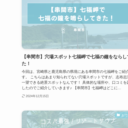
【串間市】穴場スポット七福岬で七福の鐘をならし
た！
今回は、宮崎県と鹿児島県の県境にある串間市の七福岬をご紹
す。 こちらはあまり知られてない穴場スポットですが、志布志
一望できる絶景スポットなんです！ 具体的な場所や、口コミを
したのでご紹介していきます♪ 【串間市】七福岬はどこに...
2024年12月15日
おで