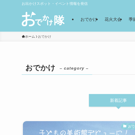
お出かけスポット・イベント情報を発信
おでかけ
花火大会
季
ホーム
おでかけ
おでかけ
– category –
新着記事
おで