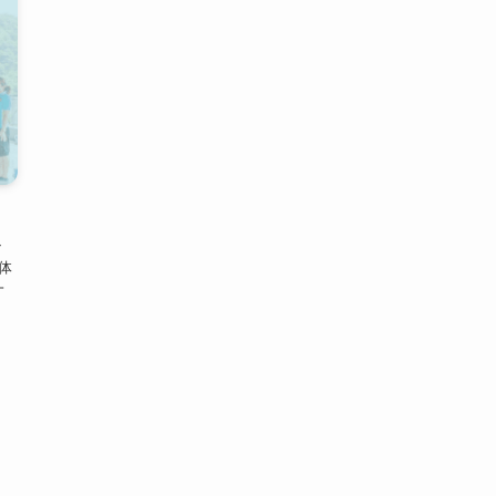
ン
体
一