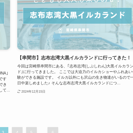
【串間市】志布志湾大黒イルカランドに行ってきた！
今回は宮崎県串間市にある、｢志布志湾(しぶしわん)大黒イルカラ
ド｣に行ってきました。 ここでは大迫力のイルカショーやふれあい
NA｣
験ができる施設です。 イルカ以外にも沢山の生き物達がいるので
です
日中楽しめました♪ そんな志布志湾大黒イルカランドにつ...
でき
...
2024年12月15日
3
4
5
...
6