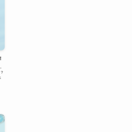
！
。
？
本
け