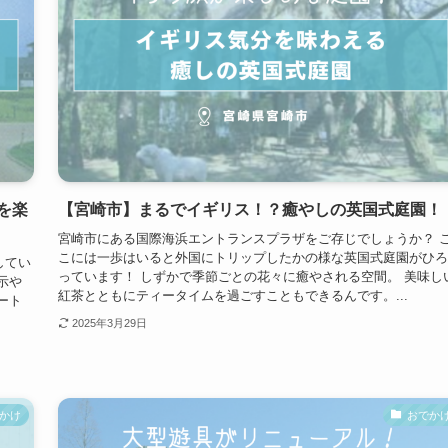
を楽
【宮崎市】まるでイギリス！？癒やしの英国式庭園！
宮崎市にある国際海浜エントランスプラザをご存じでしょうか？ 
こには一歩はいると外国にトリップしたかの様な英国式庭園がひろ
してい
っています！ しずかで季節ごとの花々に癒やされる空間。 美味し
示や
紅茶とともにティータイムを過ごすこともできるんです。...
ート
2025年3月29日
かけ
おでか