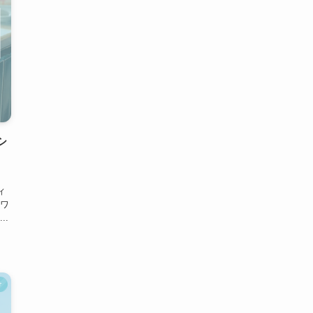
シ
ィ
ワ
.
け