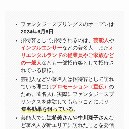
ファンタジースプリングスのオープンは
2024年6月6日
招待客として招待されるのは、
芸能人
や
インフルエンサー
などの著名人。また
オ
リエンタルランドの従業員やご家族など
の一般人
なども一部招待客として招待さ
れている模様。
芸能人などの著名人は招待客として訪れ
ている理由は
プロモーション（宣伝）
の
ため。著名人に実際にファンタジースプ
リングスを体験してもらうことにより、
集客効果を狙っている
。
芸能人では
辻希美さん
や
中川翔子さん
な
ど著名人が新エリアに訪れたことを発信