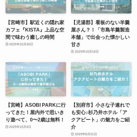
【宮崎市】駅近くの隠れ家
【児湯郡】看板のない羊羹
カフェ『KISTA』上品な空
屋さん？！「市島羊羹製造
間で味わう癒しの時間
本舗」で出会った懐かしい
甘さ
2025年10月30日
2025年10月16日
【宮崎】ASOBI PARKに行
【別府市】小さな子連れで
ってきた！屋内外で思いき
も安心♪杉乃井ホテル「ア
り遊べて、0〜2歳は無料！
クアビート」の魅力をご紹
介
2025年10月4日
2025年8月31日