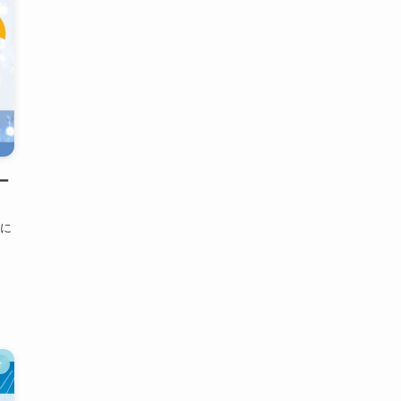
ー
に
け