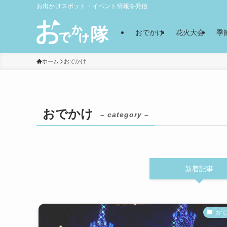
お出かけスポット・イベント情報を発信
おでかけ
花火大会
季
ホーム
おでかけ
おでかけ
– category –
新着記事
おで