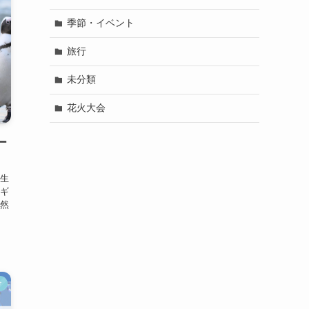
季節・イベント
旅行
未分類
花火大会
ー
生
ギ
然
け