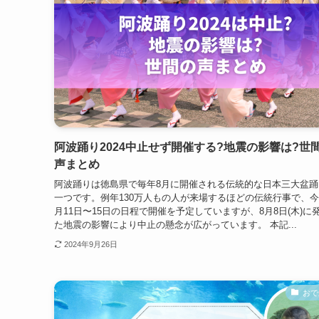
阿波踊り2024中止せず開催する?地震の影響は?世
声まとめ
阿波踊りは徳島県で毎年8月に開催される伝統的な日本三大盆踊
一つです。例年130万人もの人が来場するほどの伝統行事で、今
月11日〜15日の日程で開催を予定していますが、8月8日(木)に
た地震の影響により中止の懸念が広がっています。 本記...
2024年9月26日
おで