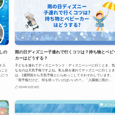
しの
雨の日ディズニー子連れで行くコツは？持ち物とベビ
カーはどうする？
ンド入
子どもを連れてディズニーランド・ディズニーシーに行くとき、気
ること
なるのは天気予報ですよね。私も娘を連れてディズニーに行くとき
しにつ
は、1週間前から天気予報とにらめっこしてそわそわしています。
「雨予報だけど、何を持っていけばいいの？」「入園後に雨が...
2024年10月18日
かけ
おでか