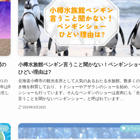
間の
小樽水族館ペンギン言うこと聞かない！ペンギンショ
ひどい理由は?
りの
北海道小樽市の観光名所として人気のあるおたる水族館。数多くの
年は8
き物を飼育しており、トドショーやアザラシのショーを始め、ペン
発生し
ンショーも行っています。そんなペンギンのショーは皮肉にも「全
言うことを聞かないペンギンショー」と呼ばれています...
2024年9月26日
かけ
おでか