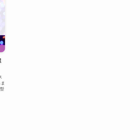
屋
ス
しま
型