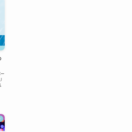
の
パー
リ
気
け