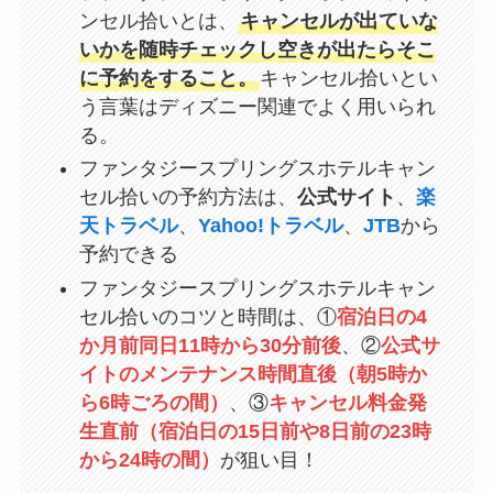
ンセル拾いとは、
キャンセルが出ていな
いかを随時チェックし空きが出たらそこ
に予約をすること。
キャンセル拾いとい
う言葉はディズニー関連でよく用いられ
る。
ファンタジースプリングスホテルキャン
セル拾いの予約方法は、
公式サイト
、
楽
天トラベル
、
Yahoo!トラベル
、
JTB
から
予約できる
ファンタジースプリングスホテルキャン
セル拾いのコツと時間は、①
宿泊日の4
か月前同日11時から30分前後
、②
公式サ
イトのメンテナンス時間直後（朝5時か
ら6時ごろの間）
、③
キャンセル料金発
生直前（宿泊日の15日前や8日前の23時
から24時の間）
が狙い目！