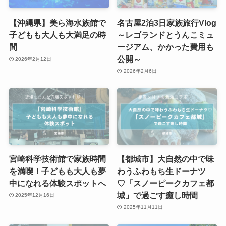
【沖縄県】美ら海水族館で
名古屋2泊3日家族旅行Vlog
子どもも大人も大満足の時
～レゴランドとうんこミュ
間
ージアム、かかった費用も
公開～
2026年2月12日
2026年2月6日
宮崎科学技術館で家族時間
【都城市】大自然の中で味
を満喫！子どもも大人も夢
わうふわもち生ドーナツ
中になれる体験スポットへ
♡「スノーピークカフェ都
城」で過ごす癒し時間
2025年12月16日
2025年11月11日