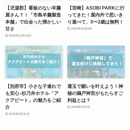
【児湯郡】看板のない羊羹
【宮崎】ASOBI PARKに行
屋さん？！「市島羊羹製造
ってきた！屋内外で思いき
本舗」で出会った懐かしい
り遊べて、0〜2歳は無料！
甘さ
2025年10月4日
2025年10月16日
【別府市】小さな子連れで
運玉で願いを叶えよう！神
も安心♪杉乃井ホテル「ア
秘の鵜戸神宮がもたらすご
クアビート」の魅力をご紹
利益とは？
介
2025年4月7日
2025年8月31日