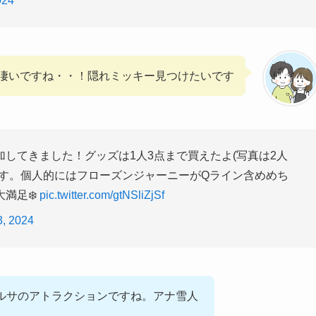
024
は凄いですね・・！隠れミッキー見つけたいです
してきました！グッズは1人3点まで買えたよ(写真は2人
です。個人的にはフローズンジャーニーがQライン含めめち
満足❄️
pic.twitter.com/gtNSliZjSf
, 2024
ルサのアトラクションですね。アナ雪人