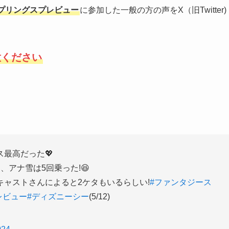
プリングスプレビュー
に参加した一般の方の声をX（旧Twitter)
意ください
最高だった💖
アナ雪は5回乗った!😆
ャストさんによると2ケタもいるらしい!
#ファンタジース
レビュー
#ディズニーシー
(5/12)