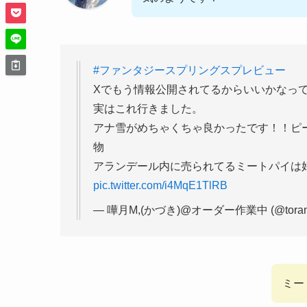
#ファンタジースプリングスプレビュー
Xでもう情報公開されてるからいいかなっ
実はこれ行きました。
アナ雪がめちゃくちゃ良かったです！！ピ
物
アランデール内に売られてるミートパイは
pic.twitter.com/i4MqE1TlRB
— 嘩月M,(かづき)@オーダー作業中 (@toran
ミー