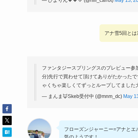
— ひよりん🧡🧡💚 (@hiii_carrot)
May 13, 2
アナ雪5回と
ファンタジースプリングスのプレビュー参加
分)先行で買わせて頂けてありがたかった
ゃくちゃ楽しくてずっとループしてました大
— まんま🦊Skeb受付中 (@mnm_dc)
May 13
フローズンジャーニー=アナとエ
気のようです！