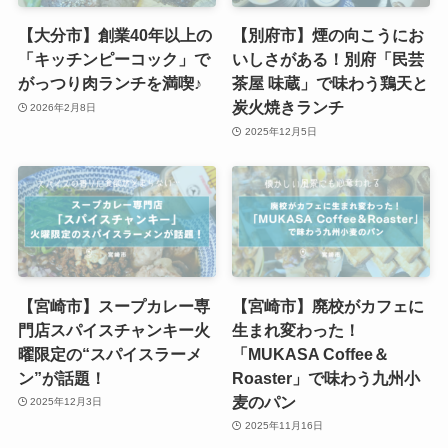
【大分市】創業40年以上の
【別府市】煙の向こうにお
「キッチンピーコック」で
いしさがある！別府「民芸
がっつり肉ランチを満喫♪
茶屋 味蔵」で味わう鶏天と
炭火焼きランチ
2026年2月8日
2025年12月5日
【宮崎市】スープカレー専
【宮崎市】廃校がカフェに
門店スパイスチャンキー火
生まれ変わった！
曜限定の“スパイスラーメ
「MUKASA Coffee＆
ン”が話題！
Roaster」で味わう九州小
麦のパン
2025年12月3日
2025年11月16日