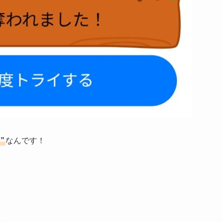
”
なんです！
）