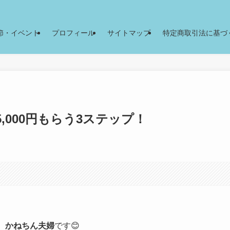
節・イベント
プロフィール
サイトマップ
特定商取引法に基づ
大5,000円もらう3ステップ！
、
かねちん夫婦
です😊