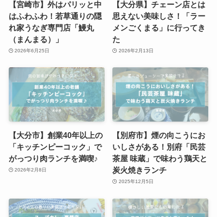
【宮崎市】外はパリッと中
【大分県】チェーン店とは
はふわふわ！若草通りの隠
思えない美味しさ！「ラー
れ家うなぎ専門店「鰻丸
メンごくまる」に行ってき
（まんまる）」
た
2026年6月25日
2026年2月13日
【大分市】創業40年以上の
【別府市】煙の向こうにお
「キッチンピーコック」で
いしさがある！別府「民芸
がっつり肉ランチを満喫♪
茶屋 味蔵」で味わう鶏天と
炭火焼きランチ
2026年2月8日
2025年12月5日