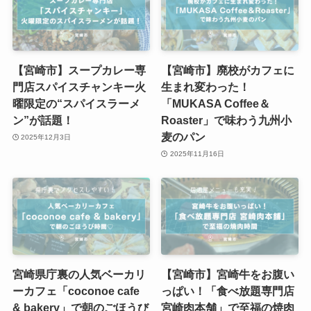
【宮崎市】スープカレー専
【宮崎市】廃校がカフェに
門店スパイスチャンキー火
生まれ変わった！
曜限定の“スパイスラーメ
「MUKASA Coffee＆
ン”が話題！
Roaster」で味わう九州小
麦のパン
2025年12月3日
2025年11月16日
宮崎県庁裏の人気ベーカリ
【宮崎市】宮崎牛をお腹い
ーカフェ「coconoe cafe
っぱい！「食べ放題専門店
& bakery」で朝のごほうび
宮崎肉本舗」で至福の焼肉