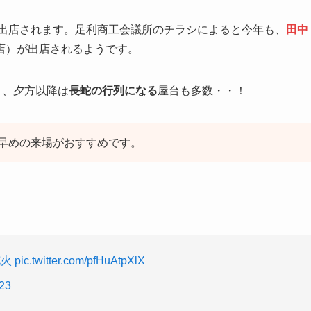
出店されます。足利商工会議所のチラシによると今年も、
田中
店）が出店されるようです。
り、夕方以降は
長蛇の行列になる
屋台も多数・・！
早めの来場がおすすめです。
花火
pic.twitter.com/pfHuAtpXlX
023