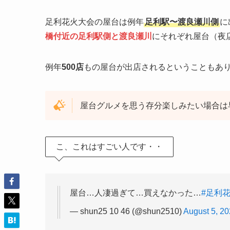
足利花火大会の屋台は例年
足利駅〜渡良瀬川側
に
橋付近の足利駅側と渡良瀬川
にそれぞれ屋台（夜
例年
500店
もの屋台が出店されるということもあ
屋台グルメを思う存分楽しみたい場合は
こ、これはすごい人です・・
屋台…人凄過ぎて…買えなかった…
#足利
— shun25 10 46 (@shun2510)
August 5, 2