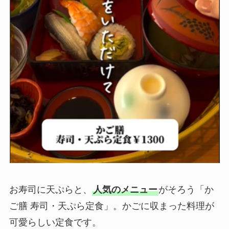
お寿司に天ぷらと、
人気のメニュー
がそろう「か
ご膳 寿司・天ぷら定食」。かごに収まった料理が
可愛らしい定食です。