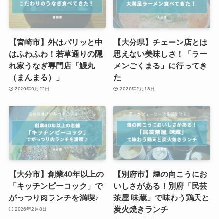
【宮崎市】外はパリッと中
【大分県】チェーン店とは
はふわふわ！若草通りの隠
思えない美味しさ！「ラー
れ家うなぎ専門店「鰻丸
メンごくまる」に行ってき
（まんまる）」
た
2026年6月25日
2026年2月13日
【大分市】創業40年以上の
【別府市】煙の向こうにお
「キッチンピーコック」で
いしさがある！別府「民芸
がっつり肉ランチを満喫♪
茶屋 味蔵」で味わう鶏天と
炭火焼きランチ
2026年2月8日