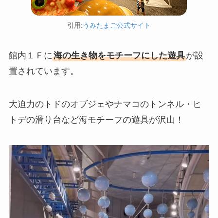
引用:
うみたまご公式サイト
館内１Ｆに
海の生き物をモチーフにした遊具
が設
置されています。
大迫力のトドのオブジェやナマコのトンネル・ヒ
トデの滑り台など海モチーフの遊具が沢山！