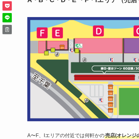
A〜F、Iエリアの付近では何軒かの
売店(オレンジ