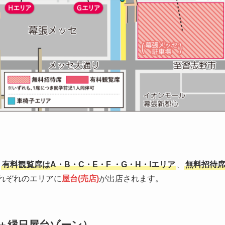
、
有料観覧席はA・B・C・E・F ・G・H・Iエリア
、
無料招待
れぞれのエリアに
屋台(売店)
が出店されます。
店＋縁日屋台ゾーン）