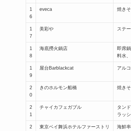
1
eveca
焼きそ
6
1
美彩や
ステー
7
1
海底撈火鍋店
即席鍋
8
料水、
1
屋台Barblackcat
アルコ
9
2
きのホルモン船橋
焼きそ
0
2
チャイカフェガブル
タンド
1
ラッシ
2
東京ベイ舞浜ホテルファーストリ
海鮮串