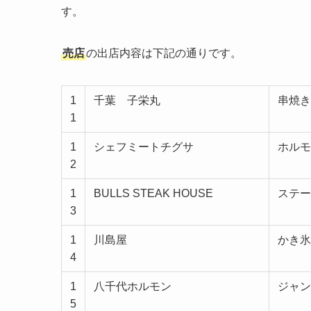
す。
売店
の出店内容は下記の通りです。
1
千葉 子栄丸
串焼き
1
1
シェフミートチグサ
ホルモ
2
1
BULLS STEAK HOUSE
ステー
3
1
川島屋
かき氷
4
1
八千代ホルモン
ジャン
5