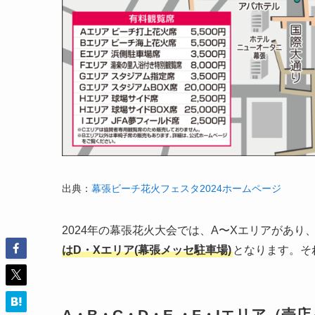
出典：
幕張ビーチ花火フェスタ2024ホームページ
2024年の幕張花火大会では、A〜Xエリアがあり
はD・Xエリア(幕張メッセ駐車場)
となります。そ
A・B・C・D・E ・F・Iエリア（売