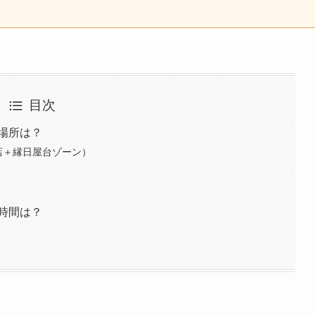
目次
と場所は？
売店＋縁日屋台ゾーン）
の時間は？