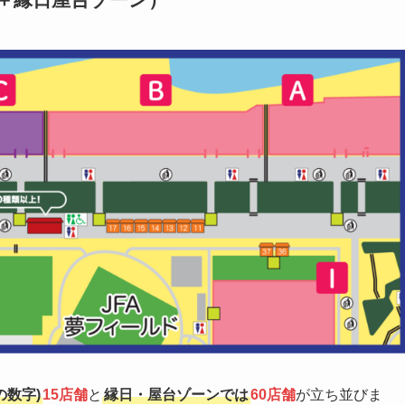
の数字)
15店舗
と
縁日・屋台ゾーンでは
60店舗
が立ち並びま