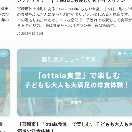
ンチとディナー｜子連れにも優しい創作イタリアン
OBI
宮崎市佐土原町にある「casa nostra ももや食堂」さんは、地元の
をのび
の食材をふんだんに使った創作イタリアンが楽しめる人気店です。
「年の
木の温もりあふれるオシャレな空間で、子連れでも安心して食事が
きるのが魅力。 昼は野菜たっぷりのランチ、夜は宮崎牛...
2025年10月1日
ンチ
ラン
験
【宮崎市】「ottala食堂」で楽しむ、子どもも大人も
満足の洋食体験！