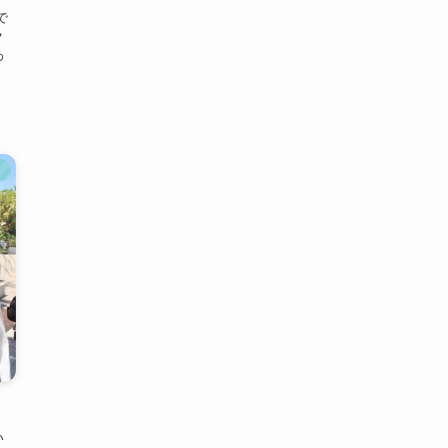
で
ク
わ
ト
い