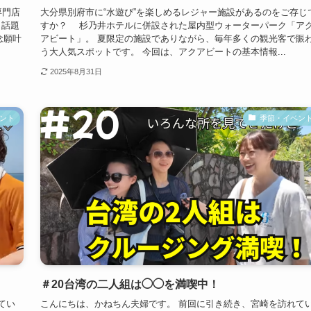
専門店
大分県別府市に“水遊び”を楽しめるレジャー施設があるのをご存じ
々話題
すか？ 杉乃井ホテルに併設された屋内型ウォーターパーク「ア
念願叶
アビート」。 夏限定の施設でありながら、毎年多くの観光客で賑
う大人気スポットです。 今回は、アクアビートの基本情報...
2025年8月31日
ント
季節・イベン
＃20台湾の二人組は◯◯を満喫中！
てい
こんにちは、かねちん夫婦です。 前回に引き続き、宮崎を訪れて