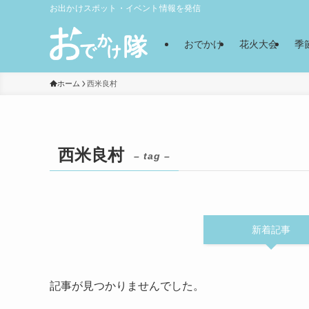
お出かけスポット・イベント情報を発信
おでかけ
花火大会
季
ホーム
西米良村
西米良村
– tag –
新着記事
記事が見つかりませんでした。