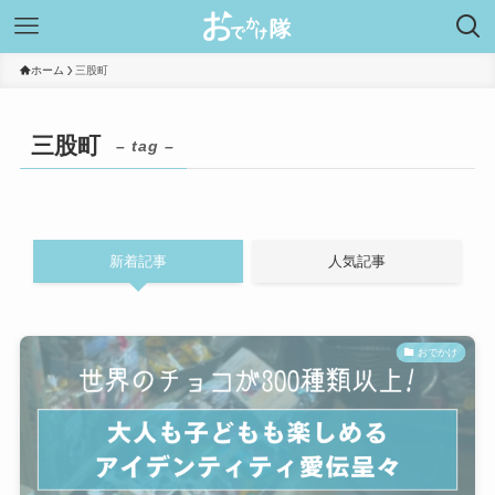
ホーム
三股町
三股町
– tag –
新着記事
人気記事
おでかけ